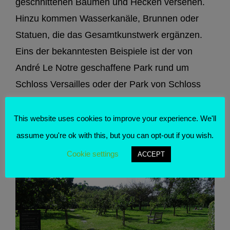
geschnittenen Bäumen und Hecken versehen.
Hinzu kommen Wasserkanäle, Brunnen oder
Statuen, die das Gesamtkunstwerk ergänzen.
Eins der bekanntesten Beispiele ist der von
André Le Notre geschaffene Park rund um
Schloss Versailles oder der Park von Schloss
Schönbrunn, der von einem Schüler Le Notres
entworfen wurde.
This website uses cookies to improve your experience. We'll
assume you're ok with this, but you can opt-out if you wish.
Cookie settings
ACCEPT