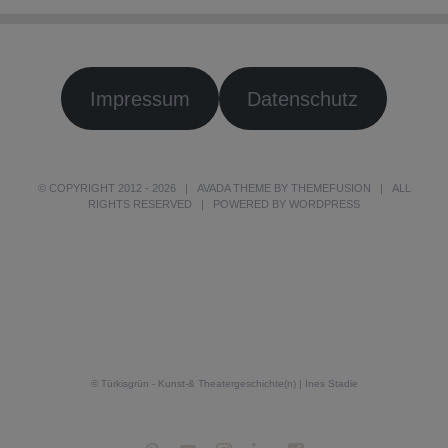
Impressum
Datenschutz
© COPYRIGHT 2012 -
2026 | AVADA THEME BY
THEMEFUSION
| ALL
RIGHTS RESERVED | POWERED BY
WORDPRESS
© Türkisgrün - Kunst-& Theatergeschichte(n) | Ines Stadie