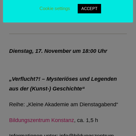
Informationen unter: info@bildungszentrum-
Cookie settings
ACCEPT
konstanz.de oder 07531/17626
Dienstag, 17. November um 18:00 Uhr
„Verflucht?! – Mysteriöses und Legenden
aus der (Kunst-) Geschichte“
Reihe: „Kleine Akademie am Dienstagabend“
Bildungszentrum Konstanz
, ca. 1,5 h