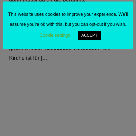
Eismeerkathedrale anschauen. Sie liegt in
This website uses cookies to improve your experience. We'll
Tromsdalen, dem Festlandteil der Stadt Tromsø,
assume you're ok with this, but you can opt-out if you wish.
auf einem Hügel und ist mit den Stadtbussen
Cookie settings
ACCEPT
erreichbar. Die beiden Stadtteile sind über eine
große Brücke miteinander verbunden. Die
Kirche ist für [...]