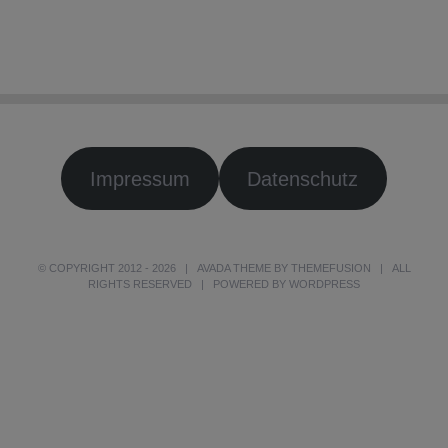
Impressum
Datenschutz
© COPYRIGHT 2012 -
2026 | AVADA THEME BY
THEMEFUSION
| ALL
RIGHTS RESERVED | POWERED BY
WORDPRESS