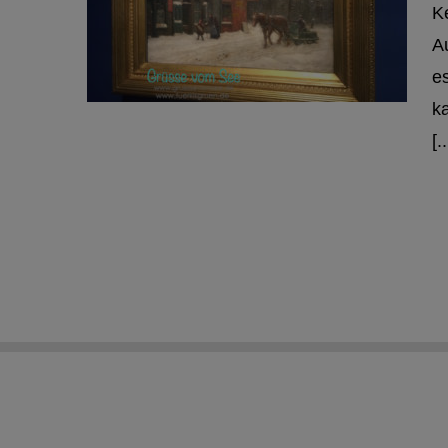
K
A
e
ka
[..