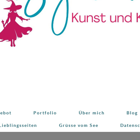
ebot
Portfolio
Über mich
Blog
Lieblingsseiten
Grüsse vom See
Datens