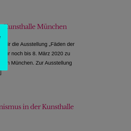
r Kunsthalle München
e
 mir die Ausstellung „Fäden der
t nur noch bis 8. März 2020 zu
b nach München. Zur Ausstellung
]
ismus in der Kunsthalle