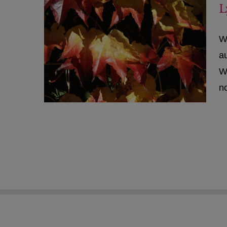
L
W
a
W
no