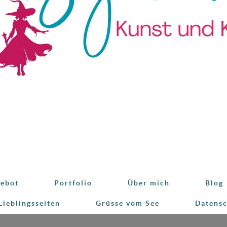
ebot
Portfolio
Über mich
Blog
Lieblingsseiten
Grüsse vom See
Datens