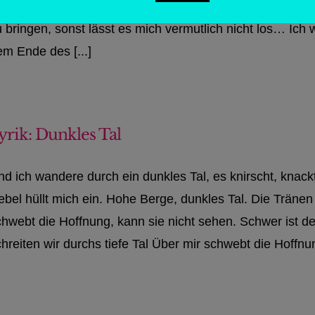
 bin ich mir nicht sicher… Aber irgendwie ist in mir der
u bringen, sonst lässt es mich vermutlich nicht los… Ich
em Ende des [...]
yrik: Dunkles Tal
d ich wandere durch ein dunkles Tal, es knirscht, knackt
ebel hüllt mich ein. Hohe Berge, dunkles Tal. Die Träne
chwebt die Hoffnung, kann sie nicht sehen. Schwer ist
hreiten wir durchs tiefe Tal Über mir schwebt die Hoffnung 