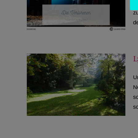
da
z
d
L
Un
N
s
sc