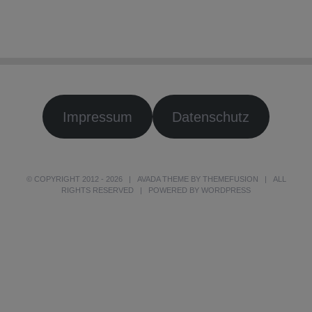
Impressum
Datenschutz
© COPYRIGHT 2012 -
2026 | AVADA THEME BY
THEMEFUSION
| ALL
RIGHTS RESERVED | POWERED BY
WORDPRESS