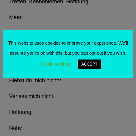
Treffen. Kennenlernen. Hoffnung.
Meer.
Ich bin der Kapitän.
This website uses cookies to improve your experience. We'll
Einsamkeit.
assume you're ok with this, but you can opt-out if you wish.
Cookie settings
Hörst du nicht die schöne Gitarrenmusik?
ACCEPT
Siehst du mich nicht?
Verlass mich nicht.
Hoffnung.
Nähe.