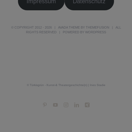
Impressum
Datenschutz
© COPYRIGHT 2012 -
2026 | AVADA THEME BY
THEMEFUSION
| ALL
RIGHTS RESERVED | POWERED BY
WORDPRESS
© Türkisgrün - Kunst-& Theatergeschichte(n) | Ines Stadie
Pinterest
YouTube
Instagram
LinkedIn
Xing