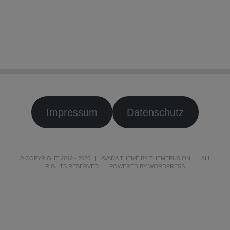
Impressum
Datenschutz
© COPYRIGHT 2012 -
2026 | AVADA THEME BY
THEMEFUSION
| ALL
RIGHTS RESERVED | POWERED BY
WORDPRESS