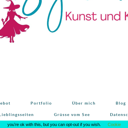
ebot
Portfolio
Über mich
Blog
Lieblingsseiten
Grüsse vom See
Datens
This website uses cookies to improve your experience. We'll assum
you're ok with this, but you can opt-out if you wish.
Cookie