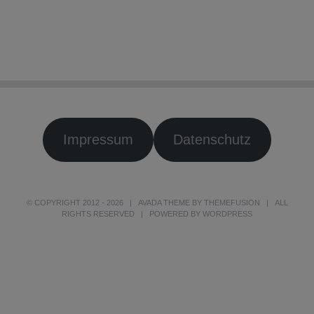
Impressum
Datenschutz
© COPYRIGHT 2012 -
2026 | AVADA THEME BY
THEMEFUSION
| ALL
RIGHTS RESERVED | POWERED BY
WORDPRESS