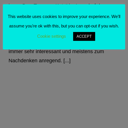
ja zu. Der „Turm zur Katz“ im Innenhof des
Kulturzentrums habe ich zwar auf dem Schirm
This website uses cookies to improve your experience. We'll
als Ausstellungsraum, aber irgendwie gehe ich
assume you're ok with this, but you can opt-out if you wish.
nicht so oft rein. Wieso verstehe ich ehrlich
Cookie settings
ACCEPT
gesagt auch nicht, denn die Ausstellungen sind
immer sehr interessant und meistens zum
Nachdenken anregend. [...]