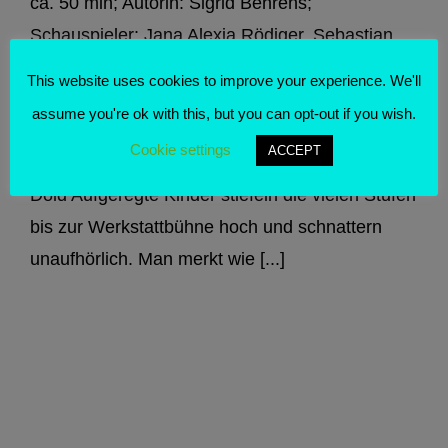
ca. 50 min; Autorin: Sigrid Behrens;
Schauspieler: Jana Alexia Rödiger, Sebastian
Haase; Regie: Ingo Putz; Ausstattung/Bühne:
This website uses cookies to improve your experience. We'll
Marie Labsch; Kostüme: Marie Labsch;
assume you're ok with this, but you can opt-out if you wish.
Dramaturgie: Philipp Teich, Daniel Grünauer;
Cookie settings
ACCEPT
Musik: James Douglas; Regieassistenz: Miriam
Dold Aufgeregte Kinder stiefeln die vielen Stufen
bis zur Werkstattbühne hoch und schnattern
unaufhörlich. Man merkt wie [...]