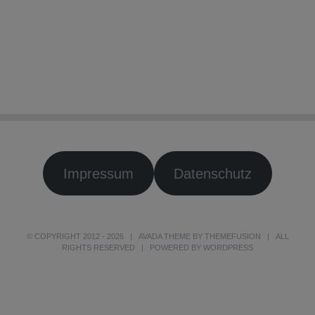
Impressum
Datenschutz
© COPYRIGHT 2012 -
2026 | AVADA THEME BY
THEMEFUSION
| ALL
RIGHTS RESERVED | POWERED BY
WORDPRESS