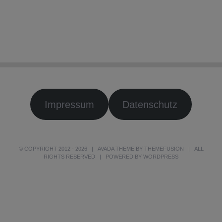
Impressum
Datenschutz
© COPYRIGHT 2012 -
2026 | AVADA THEME BY
THEMEFUSION
| ALL
RIGHTS RESERVED | POWERED BY
WORDPRESS