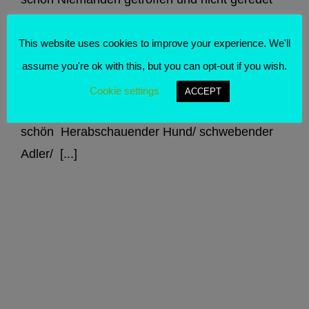
Auch mal schön Die Wohnung aufgeräumt und
ne Runde am See spaziert Auch mal schön
This website uses cookies to improve your experience. We'll
Krimis gesehen, Netflix ist leer.
assume you're ok with this, but you can opt-out if you wish.
Schokokuchenrezept ausprobiert. Auch mal
Cookie settings
ACCEPT
schön Zoom-FaceTime-Skype-repeat Auch mal
schön Herabschauender Hund/ schwebender
Adler/ [...]