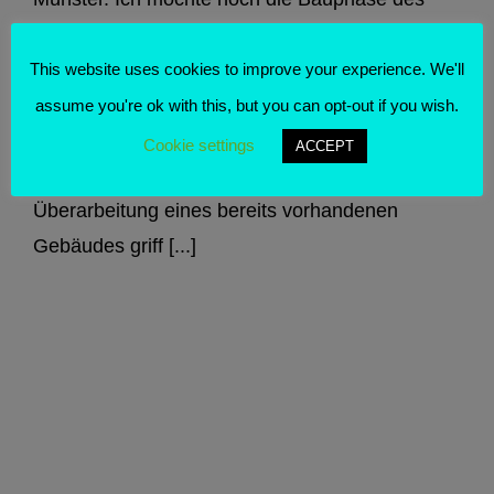
Historismus ansprechen. Was war der
Historismus? Etwas flapsig formuliert, ist der
This website uses cookies to improve your experience. We'll
Historismus der Architektur-Gemischwarenladen
assume you're ok with this, but you can opt-out if you wish.
des 19. und auch noch des 20. Jahrhunderts.
Cookie settings
ACCEPT
Bei einem Neubau oder auch bei der
Überarbeitung eines bereits vorhandenen
Gebäudes griff [...]