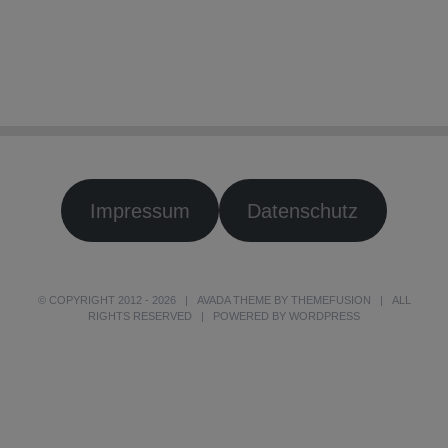
Impressum
Datenschutz
© COPYRIGHT 2012 -
2026 | AVADA THEME BY
THEMEFUSION
| ALL
RIGHTS RESERVED | POWERED BY
WORDPRESS