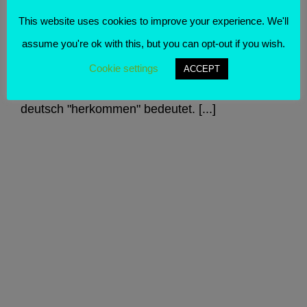
Heute ist "Tag der Provenienzforschung" und da
This website uses cookies to improve your experience. We'll
lohnt es sich doch mal einen Blick auf das Wort
assume you're ok with this, but you can opt-out if you wish.
zu werfen. Provenienz leitet sich vom
Cookie settings
ACCEPT
lateinischen Wort "provenire" ab, was auf
deutsch "herkommen" bedeutet. [...]