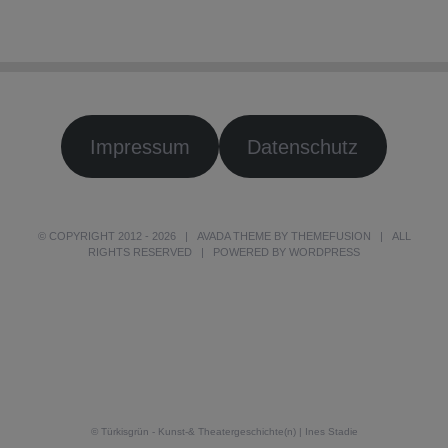
Impressum
Datenschutz
© COPYRIGHT 2012 -
2026 | AVADA THEME BY
THEMEFUSION
| ALL
RIGHTS RESERVED | POWERED BY
WORDPRESS
© Türkisgrün - Kunst-& Theatergeschichte(n) | Ines Stadie