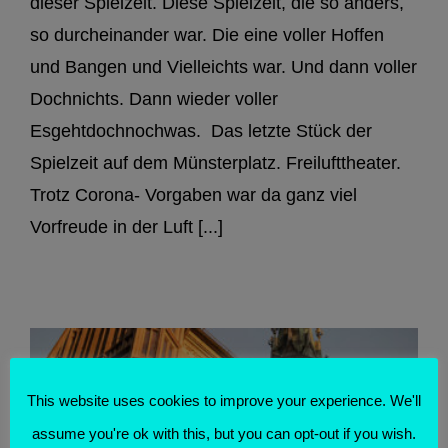
dieser Spielzeit. Diese Spielzeit, die so anders,
so durcheinander war. Die eine voller Hoffen
und Bangen und Vielleichts war. Und dann voller
Dochnichts. Dann wieder voller
Esgehtdochnochwas. Das letzte Stück der
Spielzeit auf dem Münsterplatz. Freilufttheater.
Trotz Corona- Vorgaben war da ganz viel
Vorfreude in der Luft [...]
This website uses cookies to improve your experience. We'll
assume you're ok with this, but you can opt-out if you wish.