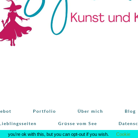
ebot
Portfolio
Über mich
Blog
Lieblingsseiten
Grüsse vom See
Datens
This website uses cookies to improve your experience. We'll assum
you're ok with this, but you can opt-out if you wish.
Cookie