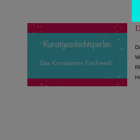
D
D
W
Ri
Ha