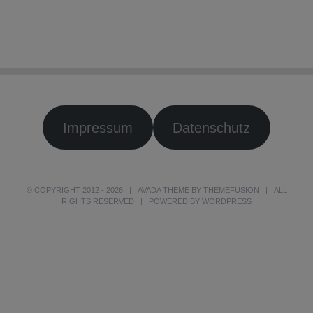
Impressum
Datenschutz
© COPYRIGHT 2012 -
2026 | AVADA THEME BY
THEMEFUSION
| ALL
RIGHTS RESERVED | POWERED BY
WORDPRESS