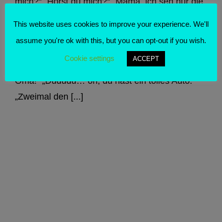
mich?“ „Hörst du mich?“ „Mama, ich seh nur die
Decke! Halt das Tablett mal tiefer.“ „Hörst du
This website uses cookies to improve your experience. We'll
mich noch?“ „Also ich nehm´die 23 mit Salat“
assume you're ok with this, but you can opt-out if you wish.
Instabiles Internet „Ja, ich höre dich…“ „Wann
Cookie settings
ACCEPT
sehen wir uns wieder?!“ „Hallo, hier ist die
Oma!“ „Dududu… oh, du hast ein tolles Auto.“
„Zweimal den [...]