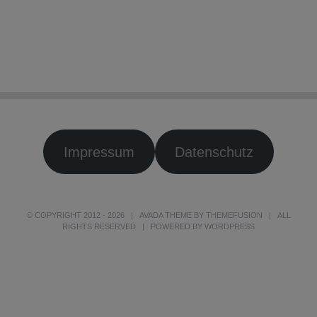
Impressum
Datenschutz
© COPYRIGHT 2012 -
2026 | AVADA THEME BY
THEMEFUSION
| ALL
RIGHTS RESERVED | POWERED BY
WORDPRESS