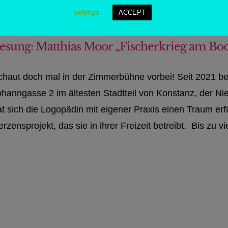
settings
ACCEPT
esung: Matthias Moor „Fischerkrieg am Bo
chaut doch mal in der Zimmerbühne vorbei! Seit 2021 bet
ohanngasse 2 im ältesten Stadtteil von Konstanz, der N
t sich die Logopädin mit eigener Praxis einen Traum erfü
rzensprojekt, das sie in ihrer Freizeit betreibt. Bis zu vi