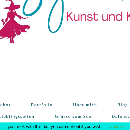
ebot
Portfolio
Über mich
Blog
Lieblingsseiten
Grüsse vom See
Datens
This website uses cookies to improve your experience. We'll assum
you're ok with this, but you can opt-out if you wish.
Cookie