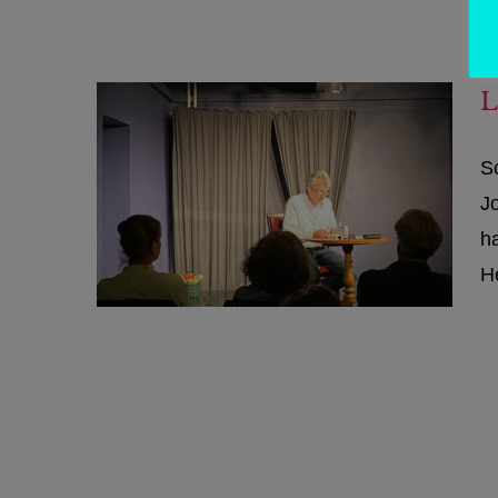
L
S
J
ha
He