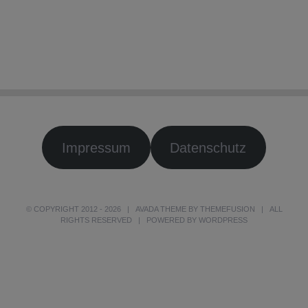
Impressum
Datenschutz
© COPYRIGHT 2012 -
2026 | AVADA THEME BY
THEMEFUSION
| ALL
RIGHTS RESERVED | POWERED BY
WORDPRESS