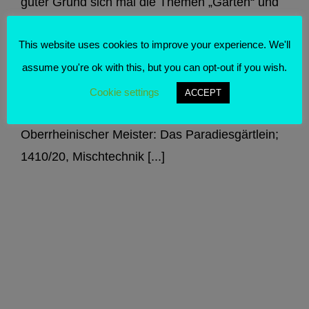
guter Grund sich mal die Themen „Garten“ und
„Blumen“ in der Kunst anzuschauen. Beides
This website uses cookies to improve your experience. We'll
sind komplexe Themen, die auf vielfältige Weise
assume you're ok with this, but you can opt-out if you wish.
umgesetzt wurden und werden, aber einen
kleinen Einblick kann ich dir geben. Meister des
Cookie settings
ACCEPT
Paradiesgärtleins: Paradiesgärtlein
Oberrheinischer Meister: Das Paradiesgärtlein;
1410/20, Mischtechnik [...]