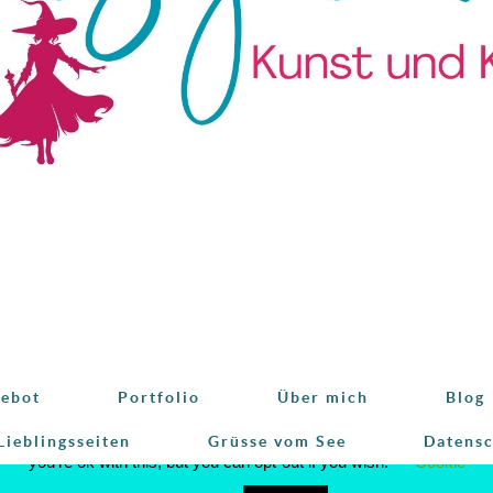
ebot
Portfolio
Über mich
Blog
This website uses cookies to improve your experience. We'll assum
Lieblingsseiten
Grüsse vom See
Datens
you're ok with this, but you can opt-out if you wish.
Cookie