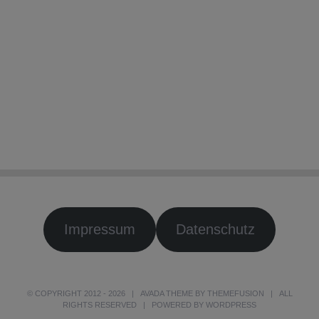
Impressum
Datenschutz
© COPYRIGHT 2012 -
2026 | AVADA THEME BY
THEMEFUSION
| ALL
RIGHTS RESERVED | POWERED BY
WORDPRESS