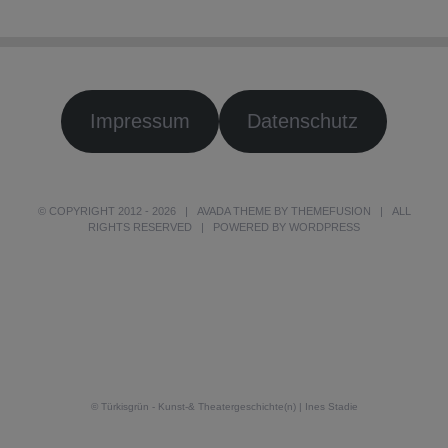
Impressum
Datenschutz
© COPYRIGHT 2012 -
2026 | AVADA THEME BY
THEMEFUSION
| ALL
RIGHTS RESERVED | POWERED BY
WORDPRESS
© Türkisgrün - Kunst-& Theatergeschichte(n) | Ines Stadie