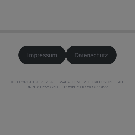
Impressum
Datenschutz
© COPYRIGHT 2012 -
2026 | AVADA THEME BY
THEMEFUSION
| ALL
RIGHTS RESERVED | POWERED BY
WORDPRESS