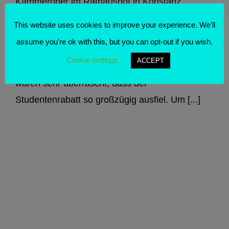
Kammeroper im Rathaushof in Konstanz.
Davon, dass dort im August immer eine feine
This website uses cookies to improve your experience. We'll
Oper aufgeführt wird, hatte ich schon gehört,
assume you're ok with this, but you can opt-out if you wish.
aber ich war noch nie dort. Wir haben uns an
Cookie settings
ACCEPT
der Abendkasse noch zwei Karten geholt und
waren sehr überrascht, dass der
Studentenrabatt so großzügig ausfiel. Um [...]