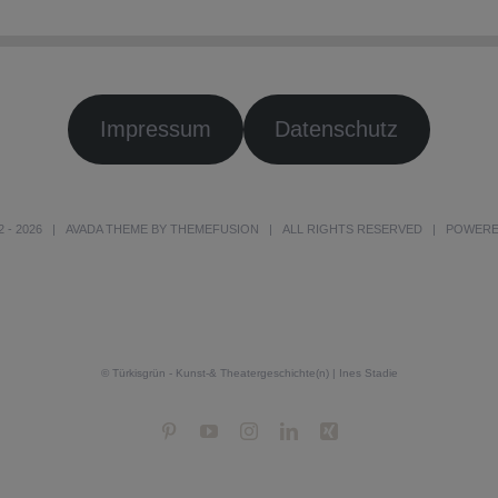
Impressum
Datenschutz
2 -
2026 | AVADA THEME BY
THEMEFUSION
| ALL RIGHTS RESERVED | POWER
© Türkisgrün - Kunst-& Theatergeschichte(n) | Ines Stadie
Pinterest
YouTube
Instagram
LinkedIn
Xing