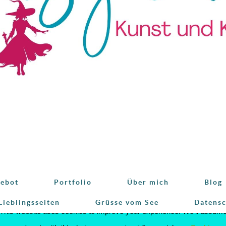
ebot
Portfolio
Über mich
Blog
Lieblingsseiten
Grüsse vom See
Datens
This website uses cookies to improve your experience. We'll assum