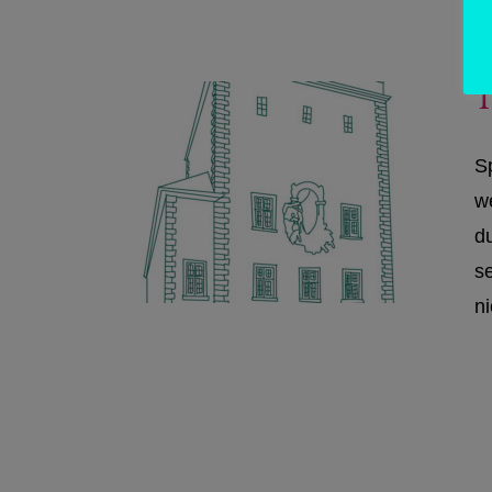
T
S
w
du
s
ni