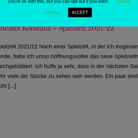
you're ok with this, but you can opt-out if you wish.
Cookie
settings
ACCEPT
heater Konstanz – Spielzeit 2021/22
pielzeit 2021/22 Nach einer Spielzeit, in der ich insges
erde, habe ich umso hoffnungsvoller das neue Spielzeithe
rchgeblättert. Ich hoffe ja sehr, dass in der nächsten S
ehr viele der Stücke zu sehen sein werden. Ein paar s
cht [...]