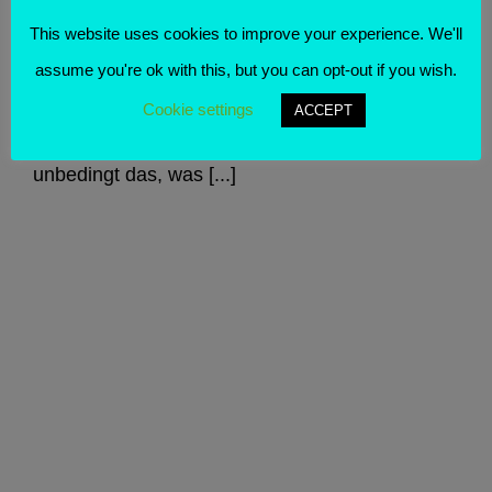
ein Tafelbild? Es handelt sich dabei nicht um ein
This website uses cookies to improve your experience. We'll
Bild, das du vielleicht mit Kreide auf eine Tafel
assume you're ok with this, but you can opt-out if you wish.
malst, obwohl auch das genau genommen ein
Cookie settings
ACCEPT
Tafelbild wäre. Ein vergängliches und nicht
unbedingt das, was [...]