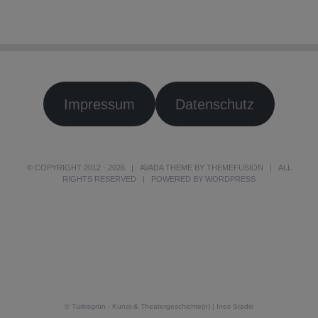
Impressum
Datenschutz
© COPYRIGHT 2012 -
2026 | AVADA THEME BY
THEMEFUSION
| ALL
RIGHTS RESERVED | POWERED BY
WORDPRESS
© Türkisgrün - Kunst-& Theatergeschichte(n) | Ines Stadie