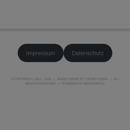
Impressum
Datenschutz
© COPYRIGHT 2012 -
2026 | AVADA THEME BY
THEMEFUSION
| ALL
RIGHTS RESERVED | POWERED BY
WORDPRESS