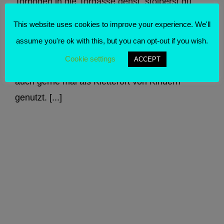
Torbogen in die Torgasse gehst, stolperst du
über eine Bodenskulptur. Okay, sie ist relativ
This website uses cookies to improve your experience. We'll
groß, eigentlich kann man sie nicht übersehen -
assume you're ok with this, but you can opt-out if you wish.
aber wenn man was auf dem Handy sucht, dann
Cookie settings
ACCEPT
kann man schon mal dagegen laufen. Sie wird
auch gerne mal als Kletterort von Kindern
genutzt. [...]