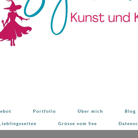
ebot
Portfolio
Über mich
Blog
Lieblingsseiten
Grüsse vom See
Datens