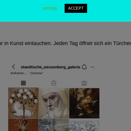
ken, die sonst im Depot versteckt sind.
settings
ACCEPT
r in Kunst eintauchen. Jeden Tag öffnet sich ein Türch