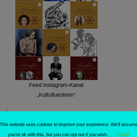
Feed Instagram-Kanal
„Kultufluesterin“
rie
This website uses cookies to improve your experience. We'll assum
erg-Galerie Konstanz bekommt ihr jeden Tag ein Kunst
you're ok with this, but you can opt-out if you wish.
Cookie